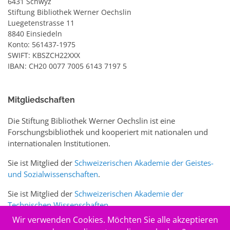
6431 Schwyz
Stiftung Bibliothek Werner Oechslin
Luegetenstrasse 11
8840 Einsiedeln
Konto: 561437-1975
SWIFT: KBSZCH22XXX
IBAN: CH20 0077 7005 6143 7197 5
Mitgliedschaften
Die Stiftung Bibliothek Werner Oechslin ist eine
Forschungsbibliothek und kooperiert mit nationalen und
internationalen Institutionen.
Sie ist Mitglied der
Schweizerischen Akademie der Geistes-
und Sozialwissenschaften
.
Sie ist Mitglied der
Schweizerischen Akademie der
Technischen Wissenschaften
.
Wir verwenden Cookies. Möchten Sie alle akzeptieren
Sie ist zudem Mitglied des Schweizer Portals
www.sciences-