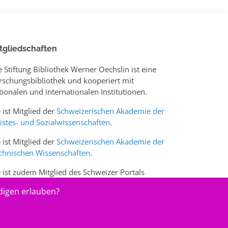
tgliedschaften
e Stiftung Bibliothek Werner Oechslin ist eine
rschungsbibliothek und kooperiert mit
tionalen und internationalen Institutionen.
e ist Mitglied der
Schweizerischen Akademie der
istes- und Sozialwissenschaften
.
e ist Mitglied der
Schweizerischen Akademie der
chnischen Wissenschaften
.
e ist zudem Mitglied des Schweizer Portals
w.sciences-arts.ch
digen erlauben?