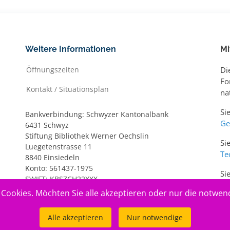
Weitere Informationen
Mi
Öffnungszeiten
Di
Fo
Kontakt / Situationsplan
na
Si
Bankverbindung: Schwyzer Kantonalbank
Ge
6431 Schwyz
Stiftung Bibliothek Werner Oechslin
Si
Luegetenstrasse 11
Te
8840 Einsiedeln
Konto: 561437-1975
Si
SWIFT: KBSZCH22XXX
ww
IBAN: CH20 0077 7005 6143 7197 5
Cookies. Möchten Sie alle akzeptieren oder nur die notwen
Alle akzeptieren
Nur notwendige