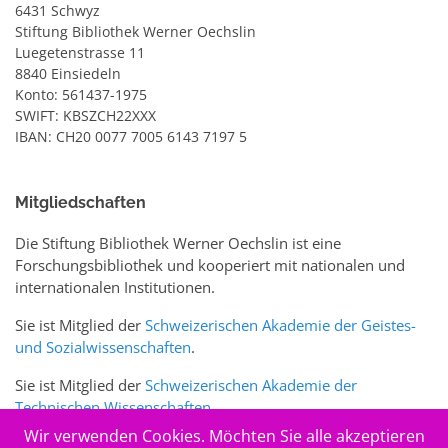
6431 Schwyz
Stiftung Bibliothek Werner Oechslin
Luegetenstrasse 11
8840 Einsiedeln
Konto: 561437-1975
SWIFT: KBSZCH22XXX
IBAN: CH20 0077 7005 6143 7197 5
Mitgliedschaften
Die Stiftung Bibliothek Werner Oechslin ist eine
Forschungsbibliothek und kooperiert mit nationalen und
internationalen Institutionen.
Sie ist Mitglied der
Schweizerischen Akademie der Geistes-
und Sozialwissenschaften
.
Sie ist Mitglied der
Schweizerischen Akademie der
Technischen Wissenschaften
.
Wir verwenden Cookies. Möchten Sie alle akzeptieren
Sie ist zudem Mitglied des Schweizer Portals
www.sciences-