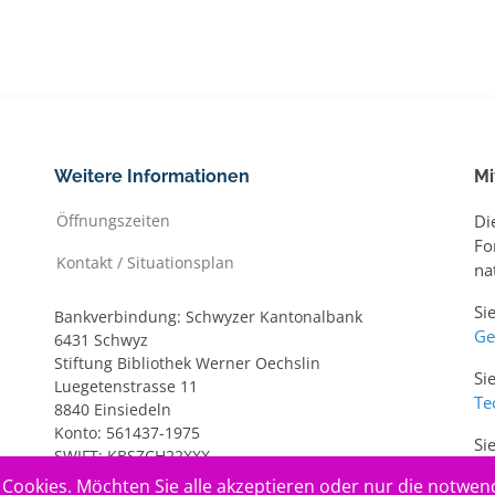
Weitere Informationen
Mi
Öffnungszeiten
Di
Fo
Kontakt / Situationsplan
na
Si
Bankverbindung: Schwyzer Kantonalbank
Ge
6431 Schwyz
Stiftung Bibliothek Werner Oechslin
Si
Luegetenstrasse 11
Te
8840 Einsiedeln
Konto: 561437-1975
Si
SWIFT: KBSZCH22XXX
ww
IBAN: CH20 0077 7005 6143 7197 5
Cookies. Möchten Sie alle akzeptieren oder nur die notwen