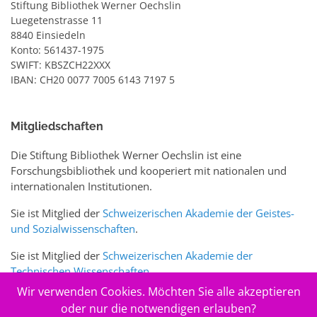
Stiftung Bibliothek Werner Oechslin
Luegetenstrasse 11
8840 Einsiedeln
Konto: 561437-1975
SWIFT: KBSZCH22XXX
IBAN: CH20 0077 7005 6143 7197 5
Mitgliedschaften
Die Stiftung Bibliothek Werner Oechslin ist eine
Forschungsbibliothek und kooperiert mit nationalen und
internationalen Institutionen.
Sie ist Mitglied der
Schweizerischen Akademie der Geistes-
und Sozialwissenschaften
.
Sie ist Mitglied der
Schweizerischen Akademie der
Technischen Wissenschaften
.
Wir verwenden Cookies. Möchten Sie alle akzeptieren
Sie ist zudem Mitglied des Schweizer Portals
www.sciences-
oder nur die notwendigen erlauben?
arts.ch