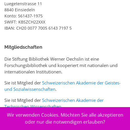
Luegetenstrasse 11
8840 Einsiedeln
Konto: 561437-1975
SWIFT: KBSZCH22XXX
IBAN: CH20 0077 7005 6143 7197 5
Mitgliedschaften
Die Stiftung Bibliothek Werner Oechslin ist eine
Forschungsbibliothek und kooperiert mit nationalen und
internationalen Institutionen.
Sie ist Mitglied der
Schweizerischen Akademie der Geistes-
und Sozialwissenschaften
.
Sie ist Mitglied der
Schweizerischen Akademie der
Technischen Wissenschaften
.
Wir verwenden Cookies. Möchten Sie alle akzeptieren
Sie ist zudem Mitglied des Schweizer Portals
www.sciences-
oder nur die notwendigen erlauben?
arts.ch