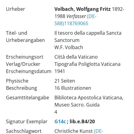
Urheber
Volbach, Wolfgang Fritz
1892-
1988
Verfasser
(DE-
588)118769065
Titel- und
Il tesoro della cappella Sancta
Urheberangaben
Sanctorum
W.F. Volbach
Erscheinungsort
Città della Vaticano
Verlag/Drucker
Tipografia Poliglotta Vaticana
Erscheinungsdatum
1941
Physische
21 Seiten
Beschreibung
16 Illustrationen
Gesamttitelangabe
Biblioteca Apostolica Vaticana,
Museo Sacro. Guida
4
Signatur Exemplar
G14c
; lib.e.B4/20
Sachschlagwort
Christliche Kunst
(DE-