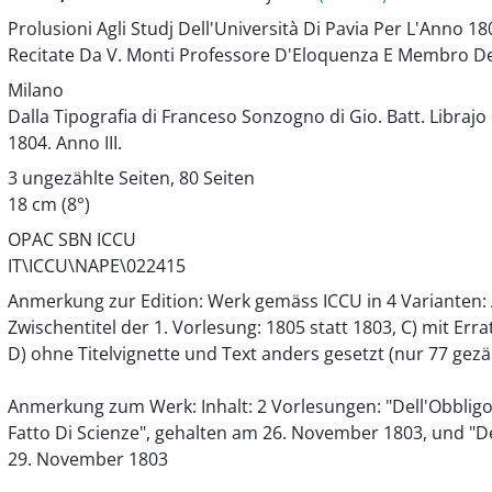
Prolusioni Agli Studj Dell'Università Di Pavia Per L'Anno 18
Recitate Da V. Monti Professore D'Eloquenza E Membro Del
Milano
Dalla Tipografia di Franceso Sonzogno di Gio. Batt. Libraj
1804. Anno III.
3 ungezählte Seiten, 80 Seiten
18 cm (8°)
OPAC SBN ICCU
IT\ICCU\NAPE\022415
Anmerkung zur Edition: Werk gemäss ICCU in 4 Varianten: A
Zwischentitel der 1. Vorlesung: 1805 statt 1803, C) mit Errata
D) ohne Titelvignette und Text anders gesetzt (nur 77 gezäh
Anmerkung zum Werk: Inhalt: 2 Vorlesungen: "Dell'Obbligo 
Fatto Di Scienze", gehalten am 26. November 1803, und "De
29. November 1803