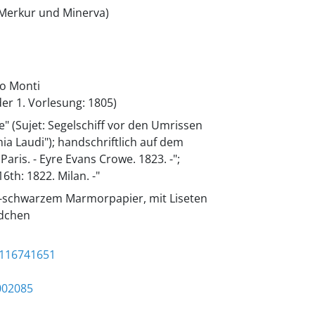
 Merkur und Minerva)
o Monti
der 1. Vorlesung: 1805)
e" (Sujet: Segelschiff vor den Umrissen
a Laudi"); handschriftlich auf dem
Paris. - Eyre Evans Crowe. 1823. -";
6th: 1822. Milan. -"
e-schwarzem Marmorpapier, mit Liseten
ndchen
)116741651
002085