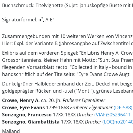
Buchschmuck: Titelvignette (Sujet: janusköpfige Büste mit
Signaturformel: π², A-E⁸
Zusammengebunden mit 10 weiteren Werken von Vincenz
Hier: Expl. der Variante B (Jahresangabe auf Zwischentitel 
Exlibris auf dem vorderen Spiegel: "Ex Libris Henry A. Crow
Grossbritanniens, kleiner Hahn mit Motto: "Sunt Sua Præmi
fliegenden Vorsatzblatt recto: "Collected in Italy - bound in 
handschriftlich auf der Titelseite: "Eyre Evans Crowe Augt. 1
Dunkelgrüner Halbledereinband der Zeit, Deckel mit beig
goldgeprägter Rücken und -titel ("Monti"), grünes Lesebä
Crowe, Henry A.
ca. 20. Jh.
Früherer Eigentümer
Crowe, Eyre Evans
1799-1868
Früherer Eigentümer
(DE-588
Sonzogno, Francesco
17XX-18XX
Drucker
(VIAF)305296411
Sonzogno, Giambattista
17XX-18XX
Drucker
(LOC)no2014
Mailand