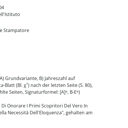
04
l'Istituto
o e Stampatore
) Grundvariante, B) Jahreszahl auf
-Blatt (Bl. χ¹) nach der letzten Seite (S. 80),
lte Seiten, Signaturformel: [A]⁸, B-E⁸)
Di Onorare I Primi Scopritori Del Vero In
lla Necessità Dell'Eloquenza", gehalten am