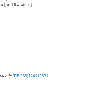
to [und 8 andere]
irkende
(DE-588)124919871