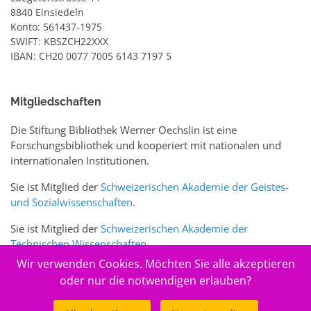
8840 Einsiedeln
Konto: 561437-1975
SWIFT: KBSZCH22XXX
IBAN: CH20 0077 7005 6143 7197 5
Mitgliedschaften
Die Stiftung Bibliothek Werner Oechslin ist eine
Forschungsbibliothek und kooperiert mit nationalen und
internationalen Institutionen.
Sie ist Mitglied der
Schweizerischen Akademie der Geistes-
und Sozialwissenschaften
.
Sie ist Mitglied der
Schweizerischen Akademie der
Technischen Wissenschaften
.
Wir verwenden Cookies. Möchten Sie alle akzeptieren
Sie ist zudem Mitglied des Schweizer Portals
www.sciences-
oder nur die notwendigen erlauben?
arts.ch