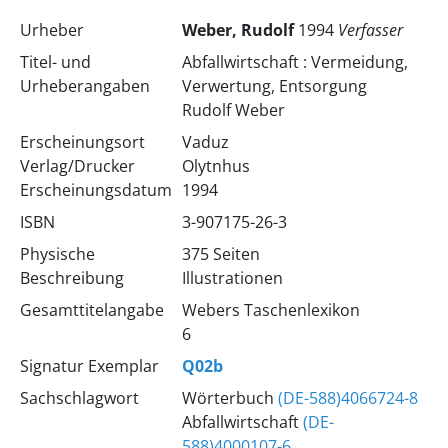
Urheber
Weber, Rudolf
1994
Verfasser
Titel- und
Abfallwirtschaft : Vermeidung,
Urheberangaben
Verwertung, Entsorgung
Rudolf Weber
Erscheinungsort
Vaduz
Verlag/Drucker
Olytnhus
Erscheinungsdatum
1994
ISBN
3-907175-26-3
Physische
375 Seiten
Beschreibung
Illustrationen
Gesamttitelangabe
Webers Taschenlexikon
6
Signatur Exemplar
Q02b
Sachschlagwort
Wörterbuch
(DE-588)4066724-8
Abfallwirtschaft
(DE-
588)4000107-6