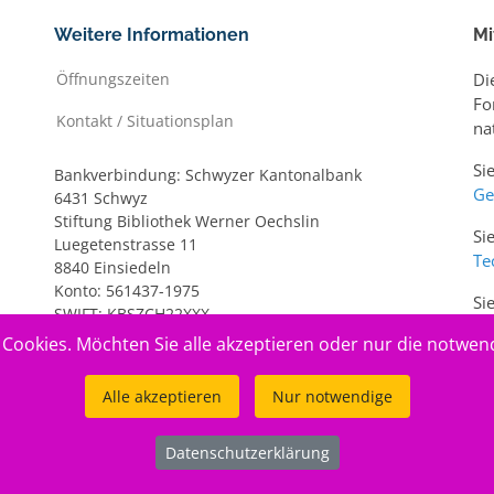
Weitere Informationen
Mi
Öffnungszeiten
Di
Fo
Kontakt / Situationsplan
na
Si
Bankverbindung: Schwyzer Kantonalbank
Ge
6431 Schwyz
Stiftung Bibliothek Werner Oechslin
Si
Luegetenstrasse 11
Te
8840 Einsiedeln
Konto: 561437-1975
Si
SWIFT: KBSZCH22XXX
ww
IBAN: CH20 0077 7005 6143 7197 5
Cookies. Möchten Sie alle akzeptieren oder nur die notwen
Alle akzeptieren
Nur notwendige
Datenschutzerklärung