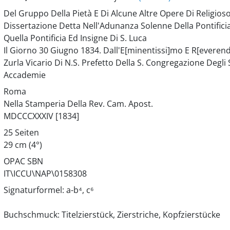
Del Gruppo Della Pietà E Di Alcune Altre Opere Di Religio
Dissertazione Detta Nell'Adunanza Solenne Della Pontifi
Quella Pontificia Ed Insigne Di S. Luca
Il Giorno 30 Giugno 1834. Dall'E[minentissi]mo E R[everend
Zurla Vicario Di N.S. Prefetto Della S. Congregazione Degl
Accademie
Roma
Nella Stamperia Della Rev. Cam. Apost.
MDCCCXXXIV [1834]
25 Seiten
29 cm (4°)
OPAC SBN
IT\ICCU\NAP\0158308
Signaturformel: a-b⁴, c⁶
Buchschmuck: Titelzierstück, Zierstriche, Kopfzierstücke