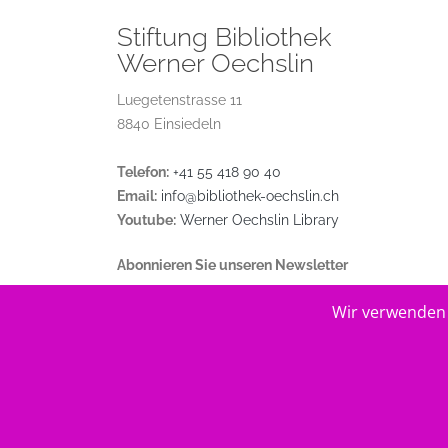
Stiftung Bibliothek
Werner Oechslin
Luegetenstrasse 11
8840 Einsiedeln
Telefon:
+41 55 418 90 40
Email:
info@bibliothek-oechslin.ch
Youtube:
Werner Oechslin Library
Abonnieren Sie unseren Newsletter
Wir verwenden 
© 2026
Stiftung Bibliothek Werner Oechslin
.