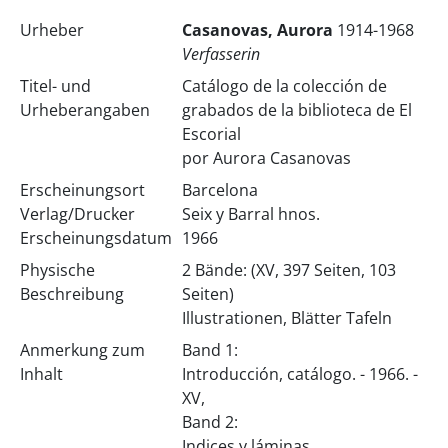
Urheber
Casanovas, Aurora
1914-1968
Verfasserin
Titel- und
Catálogo de la colección de
Urheberangaben
grabados de la biblioteca de El
Escorial
por Aurora Casanovas
Erscheinungsort
Barcelona
Verlag/Drucker
Seix y Barral hnos.
Erscheinungsdatum
1966
Physische
2 Bände: (XV, 397 Seiten, 103
Beschreibung
Seiten)
Illustrationen, Blätter Tafeln
Anmerkung zum
Band 1:
Inhalt
Introducción, catálogo. - 1966. -
XV,
Band 2:
Indices y láminas