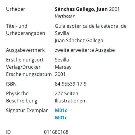
Urheber
Sánchez Gallego, Juan
2001
Verfasser
Titel- und
Guía esoterica de la catedral de
Urheberangaben
Sevilla
Juan Sánchez Gallego
Ausgabevermerk
zweite erweiterte Ausgabe
Erscheinungsort
Sevilla
Verlag/Drucker
Marsay
Erscheinungsdatum
2001
ISBN
84-95539-17-9
Physische
277 Seiten
Beschreibung
Illustrationen
Signatur Exemplar
M01c
M01c
ID
011680168