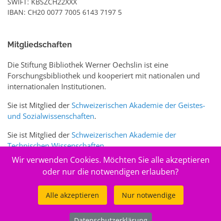
SWIFT: KBSZCH22XXX
IBAN: CH20 0077 7005 6143 7197 5
Mitgliedschaften
Die Stiftung Bibliothek Werner Oechslin ist eine
Forschungsbibliothek und kooperiert mit nationalen und
internationalen Institutionen.
Sie ist Mitglied der
Schweizerischen Akademie der Geistes-
und Sozialwissenschaften
.
Sie ist Mitglied der
Schweizerischen Akademie der
Technischen Wissenschaften
.
Wir verwenden Cookies. Möchten Sie alle akzeptieren
Sie ist zudem Mitglied des Schweizer Portals
www.sciences-
oder nur die notwendigen erlauben?
arts.ch
Alle akzeptieren
Nur notwendige
© 2026
Stiftung Bibliothek Werner Oechslin
Datenschutzerklärung
.