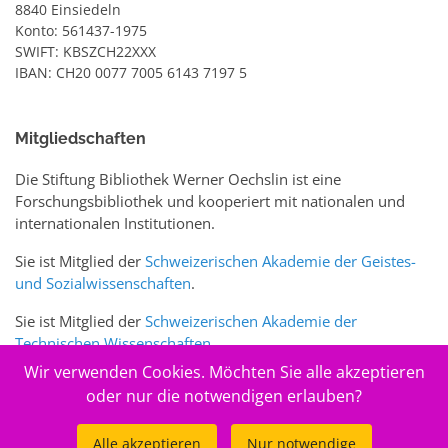
8840 Einsiedeln
Konto: 561437-1975
SWIFT: KBSZCH22XXX
IBAN: CH20 0077 7005 6143 7197 5
Mitgliedschaften
Die Stiftung Bibliothek Werner Oechslin ist eine
Forschungsbibliothek und kooperiert mit nationalen und
internationalen Institutionen.
Sie ist Mitglied der
Schweizerischen Akademie der Geistes-
und Sozialwissenschaften
.
Sie ist Mitglied der
Schweizerischen Akademie der
Technischen Wissenschaften
.
Wir verwenden Cookies. Möchten Sie alle akzeptieren
Sie ist zudem Mitglied des Schweizer Portals
www.sciences-
oder nur die notwendigen erlauben?
arts.ch
Alle akzeptieren
Nur notwendige