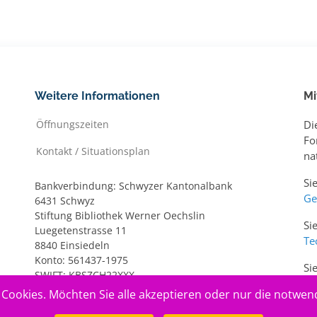
Weitere Informationen
Mi
Öffnungszeiten
Di
Fo
Kontakt / Situationsplan
na
Si
Bankverbindung: Schwyzer Kantonalbank
Ge
6431 Schwyz
Stiftung Bibliothek Werner Oechslin
Si
Luegetenstrasse 11
Te
8840 Einsiedeln
Konto: 561437-1975
Si
SWIFT: KBSZCH22XXX
ww
IBAN: CH20 0077 7005 6143 7197 5
Cookies. Möchten Sie alle akzeptieren oder nur die notwen