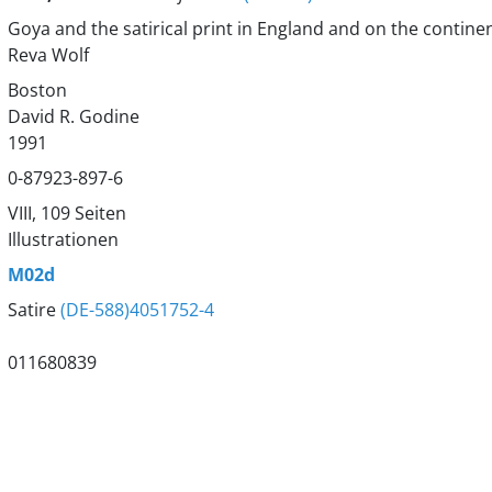
Goya and the satirical print in England and on the continen
Reva Wolf
Boston
David R. Godine
1991
0-87923-897-6
VIII, 109 Seiten
Illustrationen
M02d
Satire
(DE-588)4051752-4
011680839