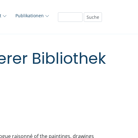
ft
Publikationen
rer Bibliothek
logue raisonné of the paintings, drawings