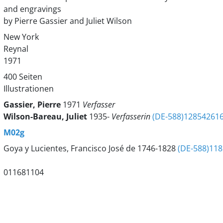
and engravings
by Pierre Gassier and Juliet Wilson
New York
Reynal
1971
400 Seiten
Illustrationen
Gassier, Pierre
1971
Verfasser
Wilson-Bareau, Juliet
1935-
Verfasserin
(DE-588)12854261
M02g
Goya y Lucientes, Francisco José de 1746-1828
(DE-588)11
011681104