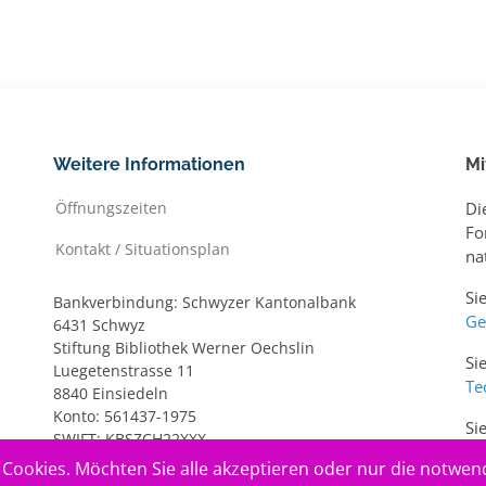
Weitere Informationen
Mi
Öffnungszeiten
Di
Fo
Kontakt / Situationsplan
na
Si
Bankverbindung: Schwyzer Kantonalbank
Ge
6431 Schwyz
Stiftung Bibliothek Werner Oechslin
Si
Luegetenstrasse 11
Te
8840 Einsiedeln
Konto: 561437-1975
Si
SWIFT: KBSZCH22XXX
ww
IBAN: CH20 0077 7005 6143 7197 5
Cookies. Möchten Sie alle akzeptieren oder nur die notwen