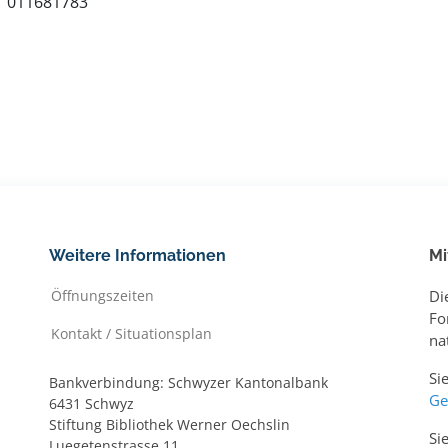
011681783
Weitere Informationen
Mi
Öffnungszeiten
Di
Fo
Kontakt / Situationsplan
na
Si
Bankverbindung: Schwyzer Kantonalbank
Ge
6431 Schwyz
Stiftung Bibliothek Werner Oechslin
Si
Luegetenstrasse 11