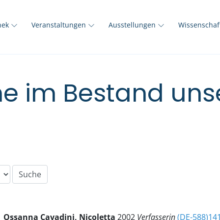
thek
Veranstaltungen
Ausstellungen
Wissenscha
e im Bestand unse
Ossanna Cavadini, Nicoletta
2002
Verfasserin
(DE-588)14