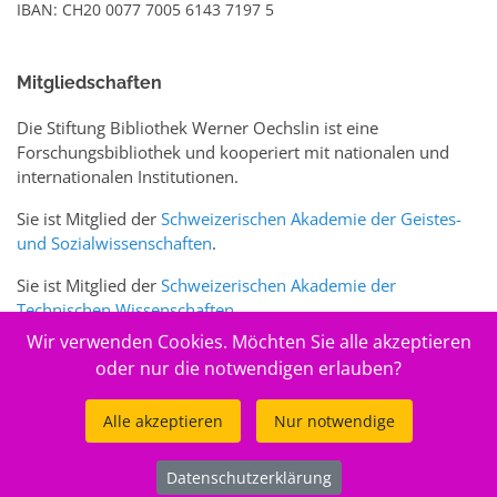
IBAN: CH20 0077 7005 6143 7197 5
Mitgliedschaften
Die Stiftung Bibliothek Werner Oechslin ist eine
Forschungsbibliothek und kooperiert mit nationalen und
internationalen Institutionen.
Sie ist Mitglied der
Schweizerischen Akademie der Geistes-
und Sozialwissenschaften
.
Sie ist Mitglied der
Schweizerischen Akademie der
Technischen Wissenschaften
.
Wir verwenden Cookies. Möchten Sie alle akzeptieren
Sie ist zudem Mitglied des Schweizer Portals
www.sciences-
oder nur die notwendigen erlauben?
arts.ch
Alle akzeptieren
Nur notwendige
© 2026
Stiftung Bibliothek Werner Oechslin
Datenschutzerklärung
.