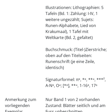
Illustrationen: Lithographien: 5
Tafeln (Bd. 1: Zählung: I-IV, 1
weitere ungezählt; Sujets:
Runen-Alphabete, Lied von
Krakumaal), 1 Tafel mit
Weltkarte (Bd. 2, gefaltet)
Buchschmuck: (Titel-)Zierstriche;
oben auf den Titelseiten:
Runenschrift (je eine Zeile,
identisch)
Signaturformel: π⁸, *⁸, **⁴, ***²,
A-N⁸, O⁴; [*⁸], **⁴, 1-16⁸, 17⁶
Anmerkung zum
Nur Band 1 von 2 vorhanden
vorliegenden
Zustand: Blätter seitlich und am
Exemplar
Fuss unbeschnitten