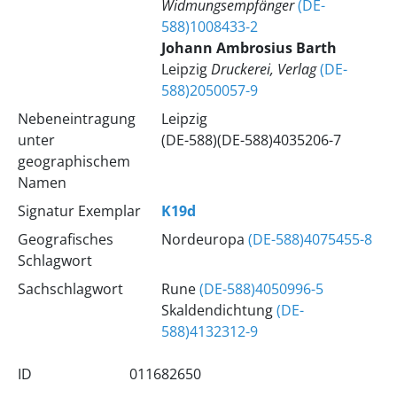
Widmungsempfänger
(DE-
588)1008433-2
Johann Ambrosius Barth
Leipzig
Druckerei, Verlag
(DE-
588)2050057-9
Nebeneintragung
Leipzig
unter
(DE-588)(DE-588)4035206-7
geographischem
Namen
Signatur Exemplar
K19d
Geografisches
Nordeuropa
(DE-588)4075455-8
Schlagwort
Sachschlagwort
Rune
(DE-588)4050996-5
Skaldendichtung
(DE-
588)4132312-9
ID
011682650