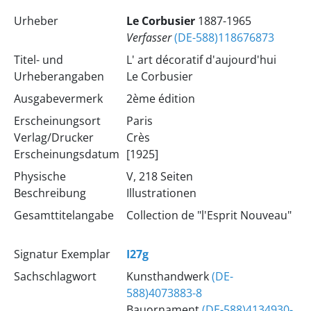
Urheber
Le Corbusier
1887-1965
Verfasser
(DE-588)118676873
Titel- und
L' art décoratif d'aujourd'hui
Urheberangaben
Le Corbusier
Ausgabevermerk
2ème édition
Erscheinungsort
Paris
Verlag/Drucker
Crès
Erscheinungsdatum
[1925]
Physische
V, 218 Seiten
Beschreibung
Illustrationen
Gesamttitelangabe
Collection de "l'Esprit Nouveau"
Signatur Exemplar
I27g
Sachschlagwort
Kunsthandwerk
(DE-
588)4073883-8
Bauornament
(DE-588)4134930-