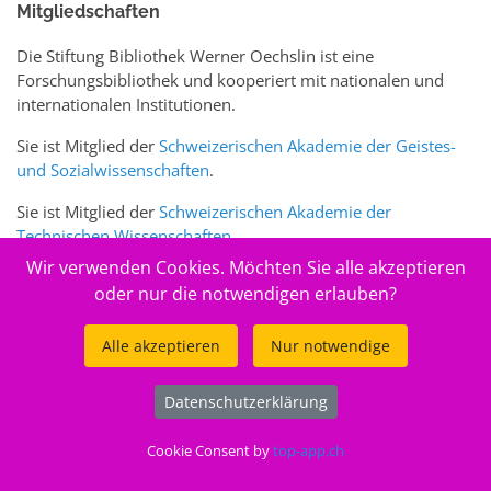
Mitgliedschaften
Die Stiftung Bibliothek Werner Oechslin ist eine
Forschungsbibliothek und kooperiert mit nationalen und
internationalen Institutionen.
Sie ist Mitglied der
Schweizerischen Akademie der Geistes-
und Sozialwissenschaften
.
Sie ist Mitglied der
Schweizerischen Akademie der
Technischen Wissenschaften
.
Wir verwenden Cookies. Möchten Sie alle akzeptieren
Sie ist zudem Mitglied des Schweizer Portals
www.sciences-
oder nur die notwendigen erlauben?
arts.ch
Alle akzeptieren
Nur notwendige
© 2026
Stiftung Bibliothek Werner Oechslin
Datenschutzerklärung
.
Cookie Consent by
top-app.ch