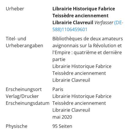
Urheber
Librairie Historique Fabrice
Teissèdre anciennement
Librairie Clavreuil
Verfasser
(DE-
588)1106459601
Titel- und
Bibliothèques de deux amateurs
Urheberangaben
avignonnais sur la Révolution et
l'Empire : quatrième et dernière
partie
Librairie Historique Fabrice
Teissèdre anciennement
Librairie Clavreuil
Erscheinungsort
Paris
Verlag/Drucker
Librairie Historique Fabrice
Erscheinungsdatum
Teissèdre anciennement
Librairie Clavreuil
mai 2020
Physische
95 Seiten