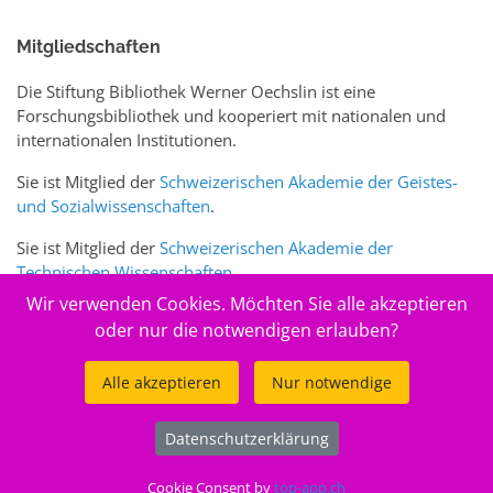
Mitgliedschaften
Die Stiftung Bibliothek Werner Oechslin ist eine
Forschungsbibliothek und kooperiert mit nationalen und
internationalen Institutionen.
Sie ist Mitglied der
Schweizerischen Akademie der Geistes-
und Sozialwissenschaften
.
Sie ist Mitglied der
Schweizerischen Akademie der
Technischen Wissenschaften
.
Wir verwenden Cookies. Möchten Sie alle akzeptieren
Sie ist zudem Mitglied des Schweizer Portals
www.sciences-
oder nur die notwendigen erlauben?
arts.ch
Alle akzeptieren
Nur notwendige
© 2026
Stiftung Bibliothek Werner Oechslin
Datenschutzerklärung
.
Cookie Consent by
top-app.ch