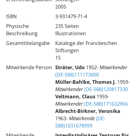
2005
ISBN
3-931479-71-4
Physische
235 Seiten
Beschreibung
Illustrationen
Gesamttitelangabe
Kataloge der Franckeschen
Stiftungen
15
Mitwirkende Person
Sträter, Udo
1952-
Mitwirkender
(DE-588)111173000
Müller-Bahlke, Thomas J.
1959-
Mitwirkender
(DE-588)120817330
Veltmann, Claus
1959-
Mitwirkender
(DE-588)171632966
Albrecht-Birkner, Veronika
1963-
Mitwirkende
(DE-
588)1031678999
Mitwirkende
Interdisziplinäres Zentrum für