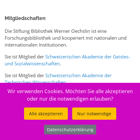
Mitgliedschaften
Die Stiftung Bibliothek Werner Oechslin ist eine
Forschungsbibliothek und kooperiert mit nationalen und
internationalen Institutionen.
Sie ist Mitglied der
Schweizerischen Akademie der Geistes-
und Sozialwissenschaften
.
Sie ist Mitglied der
Schweizerischen Akademie der
Technischen Wissenschaften
.
Wir verwenden Cookies. Möchten Sie alle akzeptieren
Sie ist zudem Mitglied des Schweizer Portals
www.sciences-
oder nur die notwendigen erlauben?
arts.ch
Alle akzeptieren
Nur notwendige
© 2026
Stiftung Bibliothek Werner Oechslin
Datenschutzerklärung
.