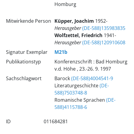
Homburg
Mitwirkende Person
Küpper, Joachim
1952-
Herausgeber
(DE-588)135983835
Wolfzettel, Friedrich
1941-
Herausgeber
(DE-588)120910608
Signatur Exemplar
M21b
Publikationstyp
Konferenzschrift : Bad Homburg
v.d. Höhe , 23.-26. 9. 1997
Sachschlagwort
Barock
(DE-588)4004541-9
Literaturgeschichte
(DE-
588)7503748-8
Romanische Sprachen
(DE-
588)4115788-6
ID
011684281