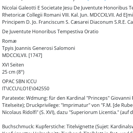
Nicolai Galeotti E Societate Jesu De Juventute Honoribus T
Rhetoricæ Collegii Romani VIII. Kal. Jun. MDCCXLVII. Ad E
Principem D. Jo. Franciscum S. Cæsarei Diaconum S.R.E. Ca
De Juventute Honoribus Tempestiva Oratio
Romæ
Tpyis Joannis Generosi Salomoni
MDCCXLVII. [1747]
XVI Seiten
25 cm (8°)
OPAC SBN ICCU
IT\ICCU\LO1E\042550
Paratexte: Wdmung: für den Kardinal "Princeps" Giovanni Fr
Titelseite); Druckprivilege: "Imprimatur" von "F.M. [de Rubei
Nicolaus Ridolfi" (S. XVI), dazu "Superiorum Licentia." (auf d
Buchschmuck: Kupferstiche: Titelvignette (Sujet: Kardinalsw