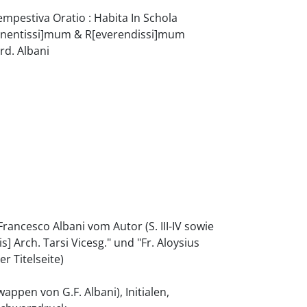
empestiva Oratio : Habita In Schola
[minentissi]mum & R[everendissi]mum
rd. Albani
ancesco Albani vom Autor (S. III-IV sowie
s] Arch. Tarsi Vicesg." und "Fr. Aloysius
er Titelseite)
appen von G.F. Albani), Initialen,