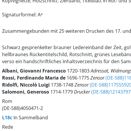
Kopfvignette; Holzschnitt: Zierband; Titelblatt in Rot- und
Signaturformel: A⁸
Zusammengebunden mit 25 weiteren Drucken des 17. und 1
Schwarz gesprenkelter brauner Ledereinband der Zeit, go
hellbraunes Rückentitelschild, Rotschnitt, grünes Lesebän
verso ein handschriftliches Inhaltsverzeichnis für den S
Albani, Giovanni Francesco
1720-1803
Adressat, Widmun
Rossi, Ferdinando Maria de
1696-1775
Zensor
(DE-588)11
Ridolfi, Niccolò Luigi
1738-1748
Zensor
(DE-588)11755592
Salomoni, Generoso
1714-1779
Drucker
(DE-588)12143797
Rom
(DE-588)4050471-2
L18c
In Sammelband
Rede