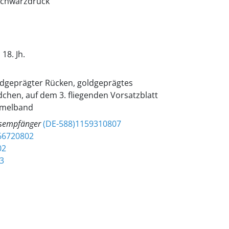
 Schwarzdruck
8. Jh.
ldgeprägter Rücken, goldgeprägtes
dchen, auf dem 3. fliegenden Vorsatzblatt
ammelband
gsempfänger
(DE-588)1159310807
66720802
02
3