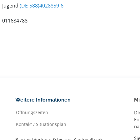
Jugend
(DE-588)4028859-6
011684788
Weitere Informationen
Mi
Öffnungszeiten
Di
Fo
Kontakt / Situationsplan
na
Si
Bankverbindung: Schwyzer Kantonalbank