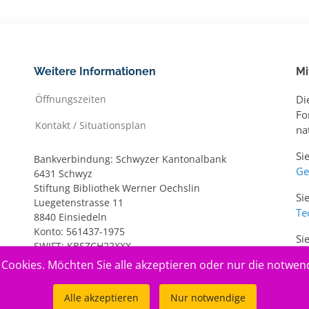
Weitere Informationen
Mi
Öffnungszeiten
Di
Fo
Kontakt / Situationsplan
na
Si
Bankverbindung: Schwyzer Kantonalbank
Ge
6431 Schwyz
Stiftung Bibliothek Werner Oechslin
Si
Luegetenstrasse 11
Te
8840 Einsiedeln
Konto: 561437-1975
Si
SWIFT: KBSZCH22XXX
ww
IBAN: CH20 0077 7005 6143 7197 5
Cookies. Möchten Sie alle akzeptieren oder nur die notwen
Alle akzeptieren
Nur notwendige