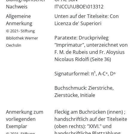
Nachweis
IT\ICCU\UBOE\013312
Allgemeine
Unten auf der Titelseite: Con
Anmerkung
Licenza de' Superiori
© 2021- Stiftung
Paratexte: Druckprivileg
Bibliothek Werner
"Imprimatur", unterzeichnet von
Oechslin
F. M. de Rubeis und Fr. Aloysius
Nicolaus Ridolfi (Seite 36)
Signaturformel: π¹, A-C⁴, D⁶
Buchschmuck: Zierstriche,
Zierstücke, Initiale
Anmerkung zum
Fleckig am Buchrücken (innen) ;
vorliegenden
handschriftlich auf der Titelseite
Exemplar
(oben rechts): "XXVI." und
handschriftliche Blattzählung
© 2021- Stiftung