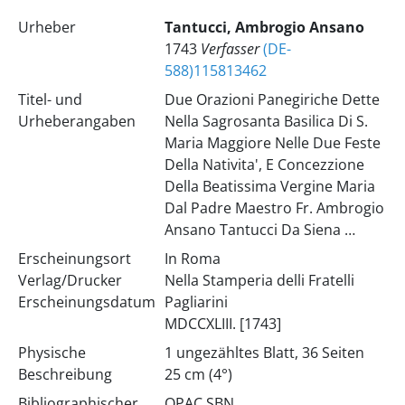
Urheber
Tantucci, Ambrogio Ansano
1743
Verfasser
(DE-
588)115813462
Titel- und
Due Orazioni Panegiriche Dette
Urheberangaben
Nella Sagrosanta Basilica Di S.
Maria Maggiore Nelle Due Feste
Della Nativita', E Concezzione
Della Beatissima Vergine Maria
Dal Padre Maestro Fr. Ambrogio
Ansano Tantucci Da Siena …
Erscheinungsort
In Roma
Verlag/Drucker
Nella Stamperia delli Fratelli
Erscheinungsdatum
Pagliarini
MDCCXLIII. [1743]
Physische
1 ungezähltes Blatt, 36 Seiten
Beschreibung
25 cm (4°)
Bibliographischer
OPAC SBN