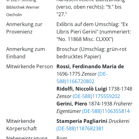
(verso, oben rechts): "9." bis
Bibliothek Werner
"27."
Oechslin
Anmerkung zur
Exlibris auf dem Umschlag: "Ex
Provenienz
Libris Pieri Gerini" (nummeriert:
"No. 11868 Misc. CLXXX")
Anmerkung zum
Broschur (Umschlag: grün-rot
Einband
bedrucktes Papier)
Mitwirkende Person
Rossi, Ferdinando Maria de
1696-1775
Zensor
(DE-
588)1166720802
Ridolfi, Niccolò Luigi
1738-1748
Zensor
(DE-588)1175559202
Gerini, Piero
1874-1938
Früherer
Eigentümer
(DE-588)1106355814
Mitwirkende
Stamperia Pagliarini
Druckerei
Körperschaft
(DE-588)1187682381
Nebeneintragung
Rom