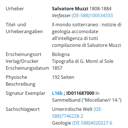
Urheber
Salvatore Muzzi
1808-1884
Verfasser
(DE-588)100534333
Titel- und
Il mondo sotterraneo : notizie di
Urheberangaben
geologia accomodate
all'intelligenza di tutti
compilazione di Salvatore Muzzi
Erscheinungsort
Bologna
Verlag/Drucker
Tipografia di G. Monti al Sole
Erscheinungsdatum
1857
Physische
192 Seiten
Beschreibung
Signatur Exemplar
L16b
; ID011687000
In
Sammelband ("Miscellane// 14.")
Sachschlagwort
Unterirdische Welt
(DE-
588)7746228-2
Geologie
(DE-588)4020227-6