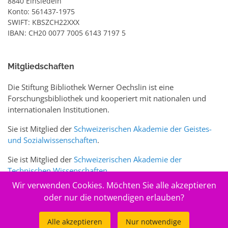
8840 Einsiedeln
Konto: 561437-1975
SWIFT: KBSZCH22XXX
IBAN: CH20 0077 7005 6143 7197 5
Mitgliedschaften
Die Stiftung Bibliothek Werner Oechslin ist eine
Forschungsbibliothek und kooperiert mit nationalen und
internationalen Institutionen.
Sie ist Mitglied der
Schweizerischen Akademie der Geistes-
und Sozialwissenschaften
.
Sie ist Mitglied der
Schweizerischen Akademie der
Technischen Wissenschaften
.
Wir verwenden Cookies. Möchten Sie alle akzeptieren
Sie ist zudem Mitglied des Schweizer Portals
www.sciences-
oder nur die notwendigen erlauben?
arts.ch
Alle akzeptieren
Nur notwendige