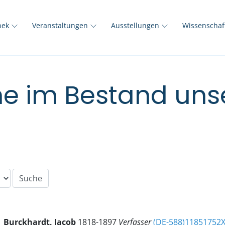
thek
Veranstaltungen
Ausstellungen
Wissenscha
e im Bestand unse
Burckhardt, Jacob
1818-1897
Verfasser
(DE-588)11851752