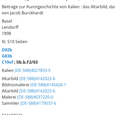
Beiträge zur Kunstgeschichte von Italien : das Altarbild, d
von Jacob Burckhardt
Basel
Lendorff
1898
IV, 510 Seiten
D02b
G83b
C19of
; lib.b.F2/03
Italien
(DE-588)4027833-5
Altarbild
(DE-588)4142022-6
Bildnismalerei
(DE-588)4145426-1
Altarbild
(DE-588)4142022-6
Malerei
(DE-588)4037220-0
Sammler
(DE-588)4179037-6