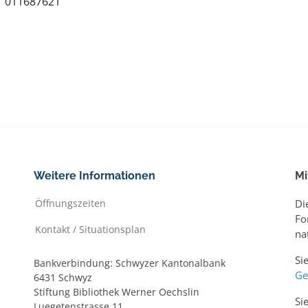
011687621
Weitere Informationen
Mi
Öffnungszeiten
Di
Fo
Kontakt / Situationsplan
na
Si
Bankverbindung: Schwyzer Kantonalbank
Ge
6431 Schwyz
Stiftung Bibliothek Werner Oechslin
Si
Luegetenstrasse 11