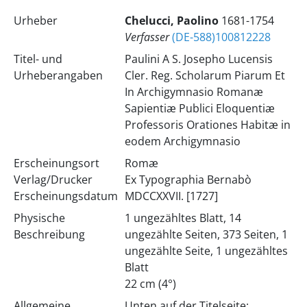
Urheber
Chelucci, Paolino
1681-1754
Verfasser
(DE-588)100812228
Titel- und
Paulini A S. Josepho Lucensis
Urheberangaben
Cler. Reg. Scholarum Piarum Et
In Archigymnasio Romanæ
Sapientiæ Publici Eloquentiæ
Professoris Orationes Habitæ in
eodem Archigymnasio
Erscheinungsort
Romæ
Verlag/Drucker
Ex Typographia Bernabò
Erscheinungsdatum
MDCCXXVII. [1727]
Physische
1 ungezähltes Blatt, 14
Beschreibung
ungezählte Seiten, 373 Seiten, 1
ungezählte Seite, 1 ungezähltes
Blatt
22 cm (4°)
Allgemeine
Unten auf der Titelseite: