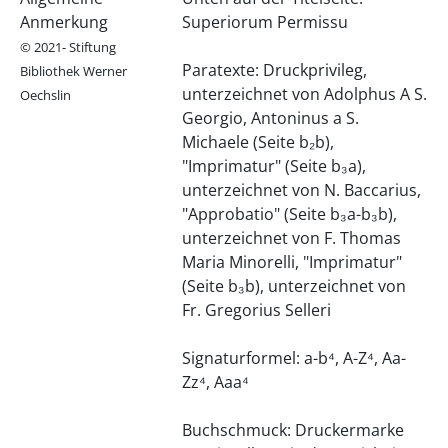
Anmerkung
Superiorum Permissu
© 2021- Stiftung
Paratexte: Druckprivileg,
Bibliothek Werner
unterzeichnet von Adolphus A S.
Oechslin
Georgio, Antoninus a S.
Michaele (Seite b₂b),
"Imprimatur" (Seite b₃a),
unterzeichnet von N. Baccarius,
"Approbatio" (Seite b₃a-b₃b),
unterzeichnet von F. Thomas
Maria Minorelli, "Imprimatur"
(Seite b₃b), unterzeichnet von
Fr. Gregorius Selleri
Signaturformel: a-b⁴, A-Z⁴, Aa-
Zz⁴, Aaa⁴
Buchschmuck: Druckermarke