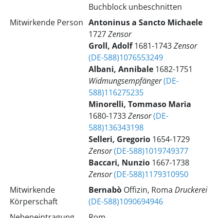
Buchblock unbeschnitten
Mitwirkende Person
Antoninus
a Sancto Michaele
1727
Zensor
Groll, Adolf
1681-1743
Zensor
(DE-588)1076553249
Albani, Annibale
1682-1751
Widmungsempfänger
(DE-
588)116275235
Minorelli, Tommaso Maria
1680-1733
Zensor
(DE-
588)136343198
Selleri, Gregorio
1654-1729
Zensor
(DE-588)1019749377
Baccari, Nunzio
1667-1738
Zensor
(DE-588)1179310950
Mitwirkende
Bernabò
Offizin, Roma
Druckerei
Körperschaft
(DE-588)1090694946
Nebeneintragung
Rom