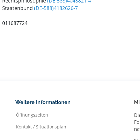
Rechtsphilosophie
(DE-588)4048821-4
Staatenbund
(DE-588)4182626-7
011687724
Weitere Informationen
Mi
Öffnungszeiten
Di
Fo
Kontakt / Situationsplan
na