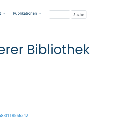
ft
Publikationen
rer Bibliothek
588)118566342