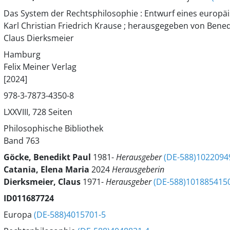
Das System der Rechtsphilosophie : Entwurf eines europ
Karl Christian Friedrich Krause ; herausgegeben von Bened
Claus Dierksmeier
Hamburg
Felix Meiner Verlag
[2024]
978-3-7873-4350-8
LXXVIII, 728 Seiten
Philosophische Bibliothek
Band 763
Göcke, Benedikt Paul
1981-
Herausgeber
(DE-588)1022094
Catania, Elena Maria
2024
Herausgeberin
Dierksmeier, Claus
1971-
Herausgeber
(DE-588)101885415
ID011687724
Europa
(DE-588)4015701-5