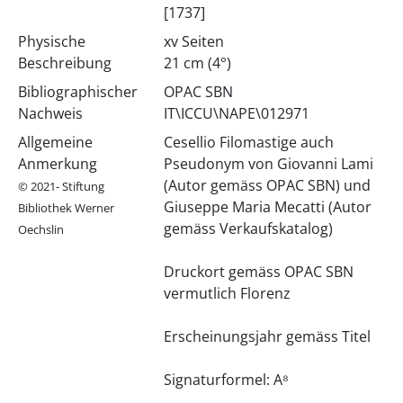
[1737]
Physische
xv Seiten
Beschreibung
21 cm (4°)
Bibliographischer
OPAC SBN
Nachweis
IT\ICCU\NAPE\012971
Allgemeine
Cesellio Filomastige auch
Anmerkung
Pseudonym von Giovanni Lami
(Autor gemäss OPAC SBN) und
© 2021- Stiftung
Giuseppe Maria Mecatti (Autor
Bibliothek Werner
gemäss Verkaufskatalog)
Oechslin
Druckort gemäss OPAC SBN
vermutlich Florenz
Erscheinungsjahr gemäss Titel
Signaturformel: A⁸