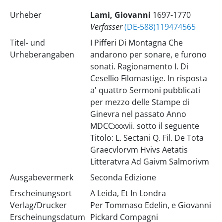
Urheber
Lami, Giovanni
1697-1770
Verfasser
(DE-588)119474565
Titel- und
I Pifferi Di Montagna Che
Urheberangaben
andarono per sonare, e furono
sonati. Ragionamento I. Di
Cesellio Filomastige. In risposta
a' quattro Sermoni pubblicati
per mezzo delle Stampe di
Ginevra nel passato Anno
MDCCxxxvii. sotto il seguente
Titolo: L. Sectani Q. Fil. De Tota
Graecvlorvm Hvivs Aetatis
Litteratvra Ad Gaivm Salmorivm
Ausgabevermerk
Seconda Edizione
Erscheinungsort
A Leida, Et In Londra
Verlag/Drucker
Per Tommaso Edelin, e Giovanni
Erscheinungsdatum
Pickard Compagni