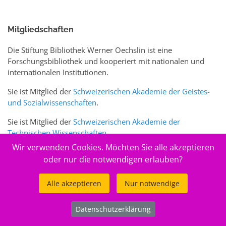
Mitgliedschaften
Die Stiftung Bibliothek Werner Oechslin ist eine
Forschungsbibliothek und kooperiert mit nationalen und
internationalen Institutionen.
Sie ist Mitglied der
Schweizerischen Akademie der Geistes-
und Sozialwissenschaften
.
Sie ist Mitglied der
Schweizerischen Akademie der
Technischen Wissenschaften
.
Wir verwenden Cookies. Möchten Sie alle akzeptieren
Sie ist zudem Mitglied des Schweizer Portals
www.sciences-
oder nur die notwendigen erlauben?
arts.ch
Alle akzeptieren
Nur notwendige
© 2026
Stiftung Bibliothek Werner Oechslin
Datenschutzerklärung
.