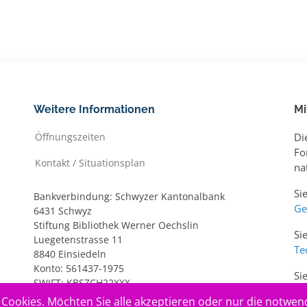
Weitere Informationen
Mi
Öffnungszeiten
Di
Fo
Kontakt / Situationsplan
na
Si
Bankverbindung: Schwyzer Kantonalbank
Ge
6431 Schwyz
Stiftung Bibliothek Werner Oechslin
Si
Luegetenstrasse 11
Te
8840 Einsiedeln
Konto: 561437-1975
Si
SWIFT: KBSZCH22XXX
ww
IBAN: CH20 0077 7005 6143 7197 5
Cookies. Möchten Sie alle akzeptieren oder nur die notwen