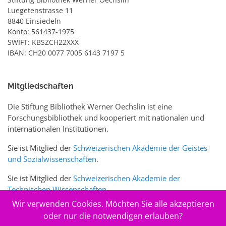
Luegetenstrasse 11
8840 Einsiedeln
Konto: 561437-1975
SWIFT: KBSZCH22XXX
IBAN: CH20 0077 7005 6143 7197 5
Mitgliedschaften
Die Stiftung Bibliothek Werner Oechslin ist eine
Forschungsbibliothek und kooperiert mit nationalen und
internationalen Institutionen.
Sie ist Mitglied der
Schweizerischen Akademie der Geistes-
und Sozialwissenschaften
.
Sie ist Mitglied der
Schweizerischen Akademie der
Technischen Wissenschaften
.
Wir verwenden Cookies. Möchten Sie alle akzeptieren
Sie ist zudem Mitglied des Schweizer Portals
www.sciences-
oder nur die notwendigen erlauben?
arts.ch