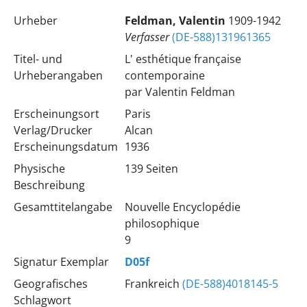
Urheber
Feldman, Valentin
1909-1942
Verfasser
(DE-588)131961365
Titel- und
L' esthétique française
Urheberangaben
contemporaine
par Valentin Feldman
Erscheinungsort
Paris
Verlag/Drucker
Alcan
Erscheinungsdatum
1936
Physische
139 Seiten
Beschreibung
Gesamttitelangabe
Nouvelle Encyclopédie
philosophique
9
Signatur Exemplar
D05f
Geografisches
Frankreich
(DE-588)4018145-5
Schlagwort