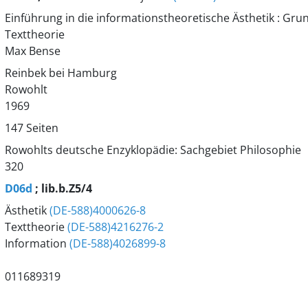
Einführung in die informationstheoretische Ästhetik : G
Texttheorie
Max Bense
Reinbek bei Hamburg
Rowohlt
1969
147 Seiten
Rowohlts deutsche Enzyklopädie: Sachgebiet Philosophie
320
D06d
; lib.b.Z5/4
Ästhetik
(DE-588)4000626-8
Texttheorie
(DE-588)4216276-2
Information
(DE-588)4026899-8
011689319