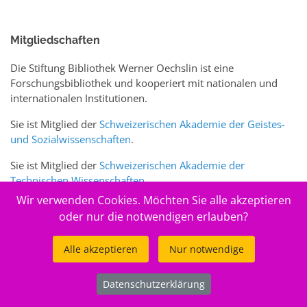
Mitgliedschaften
Die Stiftung Bibliothek Werner Oechslin ist eine
Forschungsbibliothek und kooperiert mit nationalen und
internationalen Institutionen.
Sie ist Mitglied der
Schweizerischen Akademie der Geistes-
und Sozialwissenschaften
.
Sie ist Mitglied der
Schweizerischen Akademie der
Technischen Wissenschaften
.
Wir verwenden Cookies. Möchten Sie alle akzeptieren
Sie ist zudem Mitglied des Schweizer Portals
www.sciences-
oder nur die notwendigen erlauben?
arts.ch
Alle akzeptieren
Nur notwendige
© 2026
Stiftung Bibliothek Werner Oechslin
Datenschutzerklärung
.