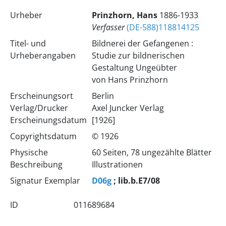
Urheber
Prinzhorn, Hans
1886-1933
Verfasser
(DE-588)118814125
Titel- und
Bildnerei der Gefangenen :
Urheberangaben
Studie zur bildnerischen
Gestaltung Ungeübter
von Hans Prinzhorn
Erscheinungsort
Berlin
Verlag/Drucker
Axel Juncker Verlag
Erscheinungsdatum
[1926]
Copyrightsdatum
© 1926
Physische
60 Seiten, 78 ungezählte Blätter
Beschreibung
Illustrationen
Signatur Exemplar
D06g
; lib.b.E7/08
ID
011689684