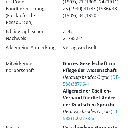
und/oder
(1907); 21 (1908)-24 (1911);
Bandbezeichnung
25 (1930)-31/33 (1936)/38
(Fortlaufende
(1939); 34 (1950)-
Ressourcen)
Bibliographischer
ZDB
Nachweis
217852-7
Allgemeine Anmerkung
Verlag wechselt
Mitwirkende
Görres-Gesellschaft zur
Körperschaft
Pflege der Wissenschaft
Herausgebendes Organ
(DE-
588)38796-4
Allgemeiner Cäcilien-
Verband für die Länder
der Deutschen Sprache
Herausgebendes Organ
(DE-
588)1002778-6
Bestand
Verschiedene Standorte