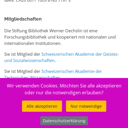
IBAN: CH20 0077 7005 6143 7197 5
Mitgliedschaften
Die Stiftung Bibliothek Werner Oechslin ist eine
Forschungsbibliothek und kooperiert mit nationalen und
internationalen Institutionen.
Sie ist Mitglied der
Schweizerischen Akademie der Geistes-
und Sozialwissenschaften
.
Sie ist Mitglied der
Schweizerischen Akademie der
Technischen Wissenschaften
.
Wir verwenden Cookies. Möchten Sie alle akzeptieren
Sie ist zudem Mitglied des Schweizer Portals
www.sciences-
oder nur die notwendigen erlauben?
arts.ch
Alle akzeptieren
Nur notwendige
© 2026
Stiftung Bibliothek Werner Oechslin
Datenschutzerklärung
.