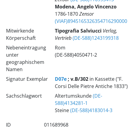
Modena, Angelo Vincenzo
1786-1870
Zensor
(VIAF)8945165326354716290000
Mitwirkende
Tipografia Salviucci
Verlag,
Körperschaft
Vertrieb
(DE-588)1243199318
Nebeneintragung
Rom
unter
(DE-588)4050471-2
geographischem
Namen
Signatur Exemplar
D07e
; v.B/302
in Kassette ("F.
Corsi Delle Pietre Antiche 1833")
Sachschlagwort
Altertumskunde
(DE-
588)4134281-1
Steine
(DE-588)4183014-3
ID
011689968