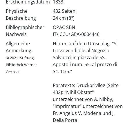
Erscheinungsdatum
1833
Physische
432 Seiten
Beschreibung
24 cm (8°)
Bibliographischer
OPAC SBN
Nachweis
IT\ICCU\GEA\0004446
Allgemeine
Hinten auf dem Umschlag: "Si
Anmerkung
trova vendibile al Negozio
Salviucci in piazza de SS.
© 2021- Stiftung
Apostoli num. 55. al prezzo di
Bibliothek Werner
Sc. 1:35."
Oechslin
Paratexte: Druckprivileg (Seite
432): "Nihil Obstat"
unterzeichnet von A. Nibby,
"Imprimatur" unterzeichnet von
Fr. Angelus V. Modena und J.
Della Porta