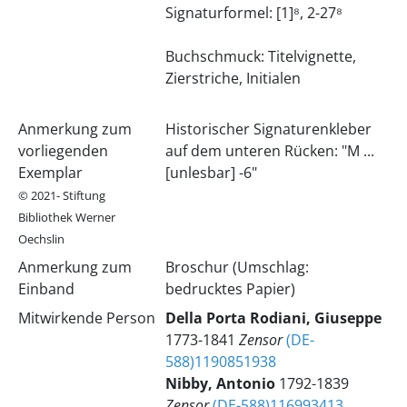
Signaturformel: [1]⁸, 2-27⁸
Buchschmuck: Titelvignette,
Zierstriche, Initialen
Anmerkung zum
Historischer Signaturenkleber
vorliegenden
auf dem unteren Rücken: "M ...
Exemplar
[unlesbar] -6"
© 2021- Stiftung
Bibliothek Werner
Oechslin
Anmerkung zum
Broschur (Umschlag:
Einband
bedrucktes Papier)
Mitwirkende Person
Della Porta Rodiani, Giuseppe
1773-1841
Zensor
(DE-
588)1190851938
Nibby, Antonio
1792-1839
Zensor
(DE-588)116993413