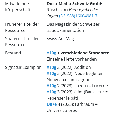
Mitwirkende
Docu-Media-Schweiz GmbH
Körperschaft
Rüschlikon
Herausgebendes
Organ
(DE-588)16004981-7
Früherer Titel der
Das Magazin der Schweizer
Ressource
Baudokumentation
Späterer Titel der
Swiss Arc Mag
Ressource
Bestand
Y10g
+ verschiedene Standorte
Einzelne Hefte vorhanden
Signatur Exemplar
Y10g
2 (2022): Addition
Y10g
3 (2022): Neue Begleiter =
Nouveaux compagnons
Y10g
2 (2023): Luzern = Lucerne
Y10g
3 (2023): (Um-)Baukultur =
Repenser le bâti
D07e
4 (2023): Farbraum =
Univers colorés