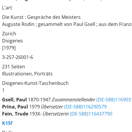
L'art
Die Kunst : Gespräche des Meisters
Auguste Rodin ; gesammelt von Paul Gsell ; aus dem Franz
Zürich
Diogenes
[1979]
3-257-26001-6
231 Seiten
Illustrationen, Porträts
Diogenes-Kunst-Taschenbuch
1
Gsell, Paul
1870-1947
Zusammenstellender
(DE-588)116903
Prina, Paul
1979
Übersetzer
(DE-588)116290579
Fein, Trude
193X-
Übersetzerin
(DE-588)116437790
K15f