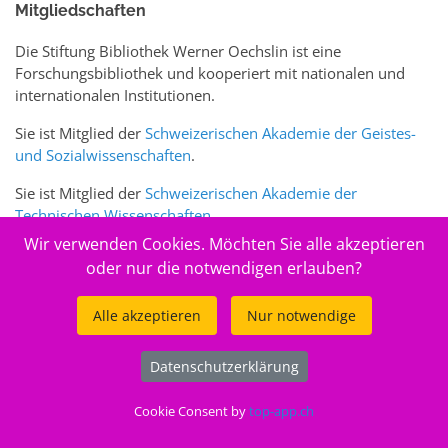
Mitgliedschaften
Die Stiftung Bibliothek Werner Oechslin ist eine
Forschungsbibliothek und kooperiert mit nationalen und
internationalen Institutionen.
Sie ist Mitglied der
Schweizerischen Akademie der Geistes-
und Sozialwissenschaften
.
Sie ist Mitglied der
Schweizerischen Akademie der
Technischen Wissenschaften
.
Wir verwenden Cookies. Möchten Sie alle akzeptieren
Sie ist zudem Mitglied des Schweizer Portals
www.sciences-
oder nur die notwendigen erlauben?
arts.ch
Alle akzeptieren
Nur notwendige
© 2026
Stiftung Bibliothek Werner Oechslin
Datenschutzerklärung
.
Cookie Consent by
top-app.ch