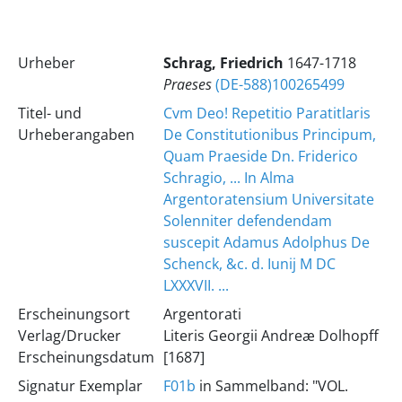
Urheber
Schrag, Friedrich
1647-1718
Praeses
(DE-588)100265499
Titel- und
Cvm Deo! Repetitio Paratitlaris
Urheberangaben
De Constitutionibus Principum,
Quam Praeside Dn. Friderico
Schragio, ... In Alma
Argentoratensium Universitate
Solenniter defendendam
suscepit Adamus Adolphus De
Schenck, &c. d. Iunij M DC
LXXXVII. ...
Erscheinungsort
Argentorati
Verlag/Drucker
Literis Georgii Andreæ Dolhopff
Erscheinungsdatum
[1687]
Signatur Exemplar
F01b
in Sammelband: "VOL.