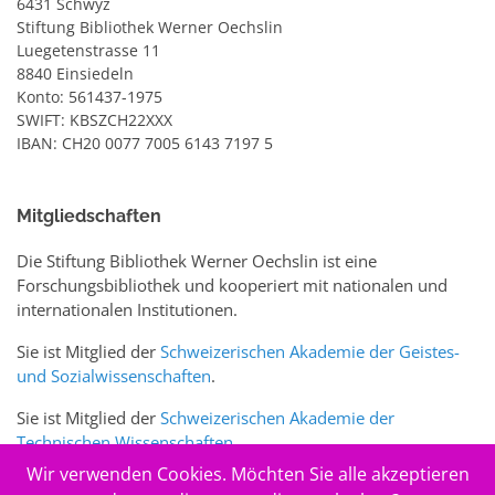
6431 Schwyz
Stiftung Bibliothek Werner Oechslin
Luegetenstrasse 11
8840 Einsiedeln
Konto: 561437-1975
SWIFT: KBSZCH22XXX
IBAN: CH20 0077 7005 6143 7197 5
Mitgliedschaften
Die Stiftung Bibliothek Werner Oechslin ist eine
Forschungsbibliothek und kooperiert mit nationalen und
internationalen Institutionen.
Sie ist Mitglied der
Schweizerischen Akademie der Geistes-
und Sozialwissenschaften
.
Sie ist Mitglied der
Schweizerischen Akademie der
Technischen Wissenschaften
.
Wir verwenden Cookies. Möchten Sie alle akzeptieren
Sie ist zudem Mitglied des Schweizer Portals
www.sciences-