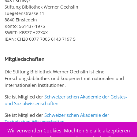
6431 Schwyz
Stiftung Bibliothek Werner Oechslin
Luegetenstrasse 11
8840 Einsiedeln
Konto: 561437-1975
SWIFT: KBSZCH22XXX
IBAN: CH20 0077 7005 6143 7197 5
Mitgliedschaften
Die Stiftung Bibliothek Werner Oechslin ist eine
Forschungsbibliothek und kooperiert mit nationalen und
internationalen Institutionen.
Sie ist Mitglied der
Schweizerischen Akademie der Geistes-
und Sozialwissenschaften
.
Sie ist Mitglied der
Schweizerischen Akademie der
Technischen Wissenschaften
.
Wir verwenden Cookies. Möchten Sie alle akzeptieren
Sie ist zudem Mitglied des Schweizer Portals
www.sciences-