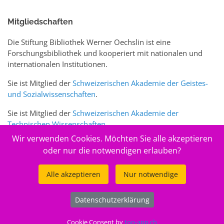
Mitgliedschaften
Die Stiftung Bibliothek Werner Oechslin ist eine
Forschungsbibliothek und kooperiert mit nationalen und
internationalen Institutionen.
Sie ist Mitglied der
Schweizerischen Akademie der Geistes-
und Sozialwissenschaften
.
Sie ist Mitglied der
Schweizerischen Akademie der
Technischen Wissenschaften
.
Wir verwenden Cookies. Möchten Sie alle akzeptieren
Sie ist zudem Mitglied des Schweizer Portals
www.sciences-
oder nur die notwendigen erlauben?
arts.ch
Alle akzeptieren
Nur notwendige
© 2026
Stiftung Bibliothek Werner Oechslin
Datenschutzerklärung
.
Cookie Consent by
top-app.ch