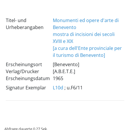
Titel- und
Monumenti ed opere d'arte di
Urheberangaben
Benevento
mostra di incisioni dei secoli
XVIII e XIX
[a cura dell'Ente provinciale per
il turismo di Benevento]
Erscheinungsort
[Benevento]
Verlag/Drucker
[A.B.E.T.E.]
Erscheinungsdatum
1965
Signatur Exemplar
L10d
; u.F6/11
Abfrage dauerte 0.27 Sek.