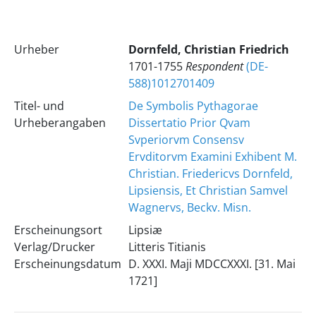
Urheber
Dornfeld, Christian Friedrich
1701-1755
Respondent
(DE-
588)1012701409
Titel- und
De Symbolis Pythagorae
Urheberangaben
Dissertatio Prior Qvam
Svperiorvm Consensv
Ervditorvm Examini Exhibent M.
Christian. Friedericvs Dornfeld,
Lipsiensis, Et Christian Samvel
Wagnervs, Beckv. Misn.
Erscheinungsort
Lipsiæ
Verlag/Drucker
Litteris Titianis
Erscheinungsdatum
D. XXXI. Maji MDCCXXXI. [31. Mai
1721]