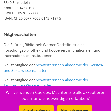
8840 Einsiedeln
Konto: 561437-1975
SWIFT: KBSZCH22XXX
IBAN: CH20 0077 7005 6143 7197 5
Mitgliedschaften
Die Stiftung Bibliothek Werner Oechslin ist eine
Forschungsbibliothek und kooperiert mit nationalen und
internationalen Institutionen.
Sie ist Mitglied der
Schweizerischen Akademie der Geistes-
und Sozialwissenschaften
.
Sie ist Mitglied der
Schweizerischen Akademie der
Technischen Wissenschaften
.
Wir verwenden Cookies. Möchten Sie alle akzeptieren
Sie ist zudem Mitglied des Schweizer Portals
www.sciences-
oder nur die notwendigen erlauben?
arts.ch
Alle akzeptieren
Nur notwendige