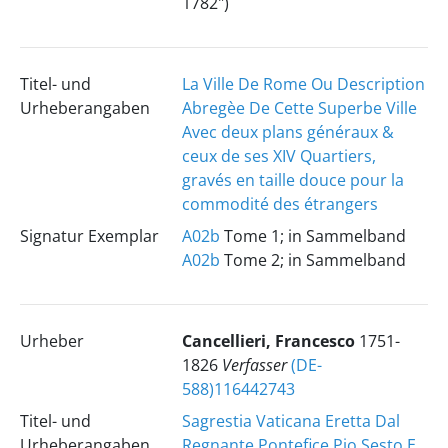
1782")
Titel- und
La Ville De Rome Ou Description
Urheberangaben
Abregèe De Cette Superbe Ville
Avec deux plans généraux &
ceux de ses XIV Quartiers,
gravés en taille douce pour la
commodité des étrangers
Signatur Exemplar
A02b
Tome 1; in Sammelband
A02b
Tome 2; in Sammelband
Urheber
Cancellieri, Francesco
1751-
1826
Verfasser
(DE-
588)116442743
Titel- und
Sagrestia Vaticana Eretta Dal
Urheberangaben
Regnante Pontefice Pio Sesto E