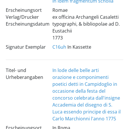
in idem fragmentum scholia
Erscheinungsort
Romae
Verlag/Drucker
ex officina Archangeli Casaletti
Erscheinungsdatum
typographi, & bibliopolae ad D.
Eustachii
1773
Signatur Exemplar
C16uh
In Kassette
Titel- und
In lode delle belle arti
Urheberangaben
orazione e componimenti
poetici detti in Campidoglio in
occasione della festa del
concorso celebrata dall'insigne
Accademia del disegno di S.
Luca essendo principe di essa il
Carlo Marchionni l'anno 1775
Erscheinungsort
In Roma