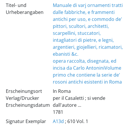
Titel- und
Manuale di varj ornamenti tratti
Urheberangaben
dalle fabbriche, e frammenti
antichi per uso, e commodo de'
pittori, scultori, architetti,
scarpellini, stuccatori,
intagliatori di pietre, e legni,
argentieri, giojellieri, ricamatori,
ebanisti &c.
opera raccolta, disegnata, ed
incisa da Carlo Antonini
Volume
primo che contiene la serie de'
rosoni antichi esistenti in Roma
Erscheinungsort
In Roma
Verlag/Drucker
per il Casaletti ; si vende
Erscheinungsdatum
dall'autore ...
1781
Signatur Exemplar
A13d
; 610 Vol. 1