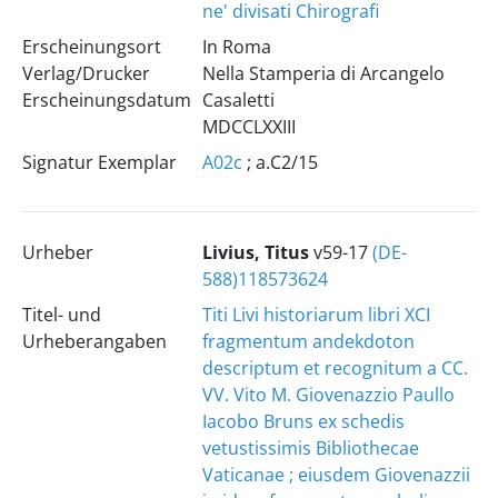
ne' divisati Chirografi
Erscheinungsort
In Roma
Verlag/Drucker
Nella Stamperia di Arcangelo
Erscheinungsdatum
Casaletti
MDCCLXXIII
Signatur Exemplar
A02c
; a.C2/15
Urheber
Livius, Titus
v59-17
(DE-
588)118573624
Titel- und
Titi Livi historiarum libri XCI
Urheberangaben
fragmentum andekdoton
descriptum et recognitum a CC.
VV. Vito M. Giovenazzio Paullo
Iacobo Bruns ex schedis
vetustissimis Bibliothecae
Vaticanae ; eiusdem Giovenazzii