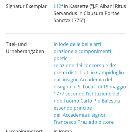
Signatur Exemplar
L12f
in Kassette ("J.F. Albani Ritus
Servandus in Clausura Portae
Sanctæ 1775")
Titel- und
In lode delle belle arti
Urheberangaben
orazione e componimenti
poetici
relazione del concorso e de'
premi distribuiti in Campidoglio
dall'insigne Accademia del
disegno in S. Luca Il dì 19 maggio
1777 secondo l'istituzione del
nobil uomo Carlo Pio Balestra
essendo principe
dell'Accademia il signor
Francesco Preziado pittore
Erscheinungsort
In Roma