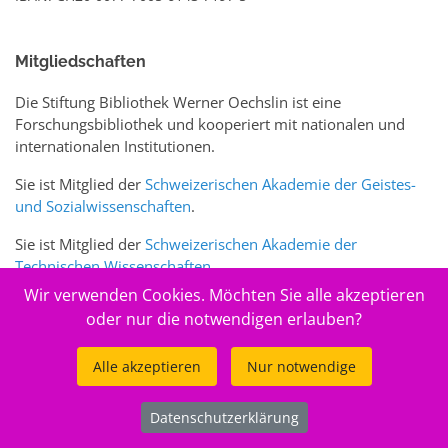
Mitgliedschaften
Die Stiftung Bibliothek Werner Oechslin ist eine
Forschungsbibliothek und kooperiert mit nationalen und
internationalen Institutionen.
Sie ist Mitglied der
Schweizerischen Akademie der Geistes-
und Sozialwissenschaften
.
Sie ist Mitglied der
Schweizerischen Akademie der
Technischen Wissenschaften
.
Wir verwenden Cookies. Möchten Sie alle akzeptieren
Sie ist zudem Mitglied des Schweizer Portals
www.sciences-
oder nur die notwendigen erlauben?
arts.ch
Alle akzeptieren
Nur notwendige
© 2026
Stiftung Bibliothek Werner Oechslin
Datenschutzerklärung
.