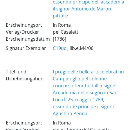
essendo principe dell'accademia
il signor Antonio de Maron
pittore
Erscheinungsort
In Roma
Verlag/Drucker
pel Casaletti
Erscheinungsdatum
[1786]
Signatur Exemplar
C19uc
; lib.e.M4/06
Titel- und
I pregi delle belle arti celebrati in
Urheberangaben
Campidoglio pel solenne
concorso tenuto dall'insigne
Accademia del disegno in San
Luca li 25. maggio 1789,
essendone principe il signor
Agostino Penna
Erscheinungsort
In Roma
Verlag/Drucker
dalle stampe del Casaletti ...