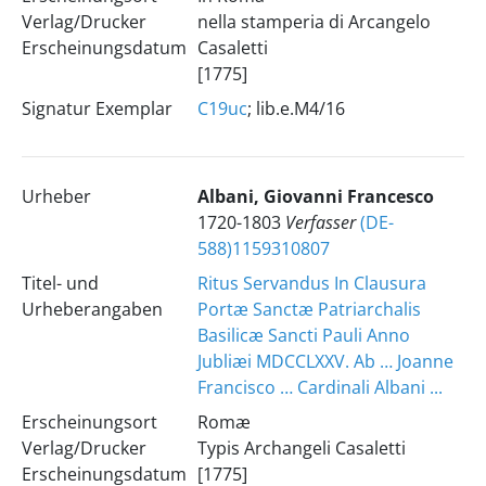
Verlag/Drucker
nella stamperia di Arcangelo
Erscheinungsdatum
Casaletti
[1775]
Signatur Exemplar
C19uc
; lib.e.M4/16
Urheber
Albani, Giovanni Francesco
1720-1803
Verfasser
(DE-
588)1159310807
Titel- und
Ritus Servandus In Clausura
Urheberangaben
Portæ Sanctæ Patriarchalis
Basilicæ Sancti Pauli Anno
Jubliæi MDCCLXXV. Ab … Joanne
Francisco … Cardinali Albani ...
Erscheinungsort
Romæ
Verlag/Drucker
Typis Archangeli Casaletti
Erscheinungsdatum
[1775]