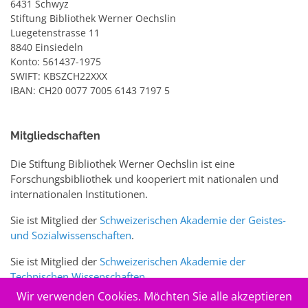
6431 Schwyz
Stiftung Bibliothek Werner Oechslin
Luegetenstrasse 11
8840 Einsiedeln
Konto: 561437-1975
SWIFT: KBSZCH22XXX
IBAN: CH20 0077 7005 6143 7197 5
Mitgliedschaften
Die Stiftung Bibliothek Werner Oechslin ist eine
Forschungsbibliothek und kooperiert mit nationalen und
internationalen Institutionen.
Sie ist Mitglied der
Schweizerischen Akademie der Geistes-
und Sozialwissenschaften
.
Sie ist Mitglied der
Schweizerischen Akademie der
Technischen Wissenschaften
.
Wir verwenden Cookies. Möchten Sie alle akzeptieren
Sie ist zudem Mitglied des Schweizer Portals
www.sciences-