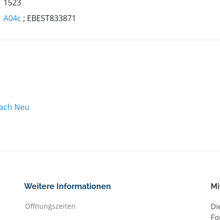
1523
A04c
; EBEST833871
nach Neu
Weitere Informationen
Mi
Öffnungszeiten
Di
Fo