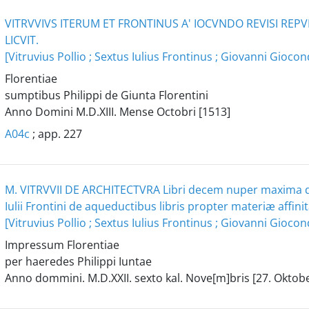
VITRVVIVS ITERUM ET FRONTINUS A' IOCVNDO REVISI RE
LICVIT.
[Vitruvius Pollio ; Sextus Iulius Frontinus ; Giovanni Gioc
Florentiae
sumptibus Philippi de Giunta Florentini
Anno Domini M.D.XIII. Mense Octobri [1513]
A04c
; app. 227
M. VITRVVII DE ARCHITECTVRA Libri decem nuper maxima dilig
Iulii Frontini de aqueductibus libris propter materiæ affini
[Vitruvius Pollio ; Sextus Iulius Frontinus ; Giovanni Gioc
Impressum Florentiae
per haeredes Philippi Iuntae
Anno dommini. M.D.XXII. sexto kal. Nove[m]bris [27. Oktob