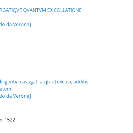
PVRGATIQVE QVANTVM EX COLLATIONE
ondo da Verona]
entia castigati atq[ue] excusi, additis,
tatem.
ondo da Verona]
er 1522]