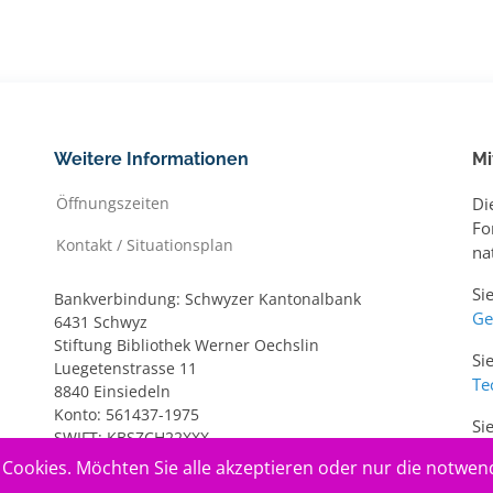
Weitere Informationen
Mi
Öffnungszeiten
Di
Fo
Kontakt / Situationsplan
na
Si
Bankverbindung: Schwyzer Kantonalbank
Ge
6431 Schwyz
Stiftung Bibliothek Werner Oechslin
Si
Luegetenstrasse 11
Te
8840 Einsiedeln
Konto: 561437-1975
Si
SWIFT: KBSZCH22XXX
ww
IBAN: CH20 0077 7005 6143 7197 5
Cookies. Möchten Sie alle akzeptieren oder nur die notwen