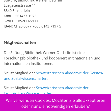
Stiftung Bibliothek Werner Oechslin
Luegetenstrasse 11
8840 Einsiedeln
Konto: 561437-1975
SWIFT: KBSZCH22XXX
IBAN: CH20 0077 7005 6143 7197 5
Mitgliedschaften
Die Stiftung Bibliothek Werner Oechslin ist eine
Forschungsbibliothek und kooperiert mit nationalen und
internationalen Institutionen.
Sie ist Mitglied der
Schweizerischen Akademie der Geistes-
und Sozialwissenschaften
.
Sie ist Mitglied der
Schweizerischen Akademie der
Technischen Wissenschaften
.
Wir verwenden Cookies. Möchten Sie alle akzeptieren
Sie ist zudem Mitglied des Schweizer Portals
www.sciences-
oder nur die notwendigen erlauben?
arts.ch