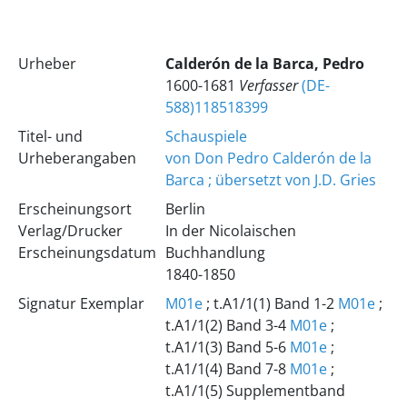
Urheber
Calderón de la Barca, Pedro
1600-1681
Verfasser
(DE-
588)118518399
Titel- und
Schauspiele
Urheberangaben
von Don Pedro Calderón de la
Barca ; übersetzt von J.D. Gries
Erscheinungsort
Berlin
Verlag/Drucker
In der Nicolaischen
Erscheinungsdatum
Buchhandlung
1840-1850
Signatur Exemplar
M01e
; t.A1/1(1) Band 1-2
M01e
;
t.A1/1(2) Band 3-4
M01e
;
t.A1/1(3) Band 5-6
M01e
;
t.A1/1(4) Band 7-8
M01e
;
t.A1/1(5) Supplementband