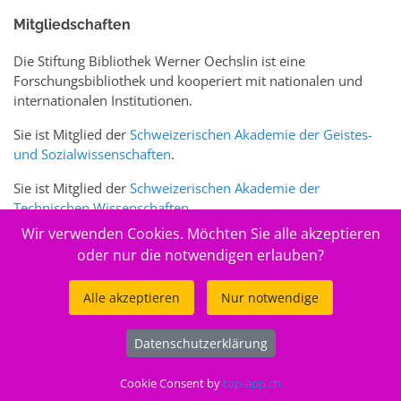
Mitgliedschaften
Die Stiftung Bibliothek Werner Oechslin ist eine
Forschungsbibliothek und kooperiert mit nationalen und
internationalen Institutionen.
Sie ist Mitglied der
Schweizerischen Akademie der Geistes-
und Sozialwissenschaften
.
Sie ist Mitglied der
Schweizerischen Akademie der
Technischen Wissenschaften
.
Wir verwenden Cookies. Möchten Sie alle akzeptieren
Sie ist zudem Mitglied des Schweizer Portals
www.sciences-
oder nur die notwendigen erlauben?
arts.ch
Alle akzeptieren
Nur notwendige
© 2026
Stiftung Bibliothek Werner Oechslin
Datenschutzerklärung
.
Cookie Consent by
top-app.ch