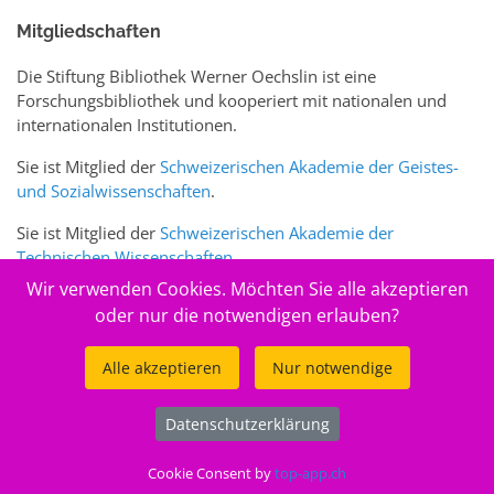
Mitgliedschaften
Die Stiftung Bibliothek Werner Oechslin ist eine
Forschungsbibliothek und kooperiert mit nationalen und
internationalen Institutionen.
Sie ist Mitglied der
Schweizerischen Akademie der Geistes-
und Sozialwissenschaften
.
Sie ist Mitglied der
Schweizerischen Akademie der
Technischen Wissenschaften
.
Wir verwenden Cookies. Möchten Sie alle akzeptieren
Sie ist zudem Mitglied des Schweizer Portals
www.sciences-
oder nur die notwendigen erlauben?
arts.ch
Alle akzeptieren
Nur notwendige
© 2026
Stiftung Bibliothek Werner Oechslin
Datenschutzerklärung
.
Cookie Consent by
top-app.ch