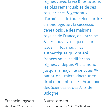
régnes : avec la vie & les actions
les plus remarquables de ses
rois, princes & géneraux
d'armée; ... : le tout selon l'ordre
chronologique : la succession
génealogique des maisons
royales de France, de Lorraine,
& des souverains qui en sont
issus, ... : les medailles
authentiques qui ont été
frapées sous les differens
régnes, ... depuis Pharamond
jusqu'à la majorité de Louis XV.
par M. de Limiers, docteur en
droit et membre de l' Academie
des Sciences et des Arts de
Bologne
Erscheinungsort
A Amsterdam
Verlag/Drucker
chez L'Honoré & Châtelain